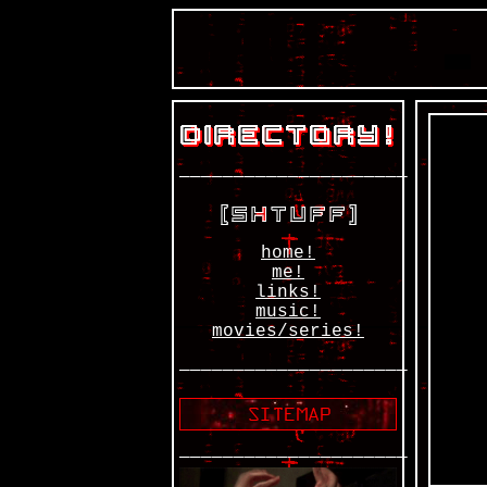
—————————————————————
home!
me!
links!
music!
movies/series!
—————————————————————
—————————————————————